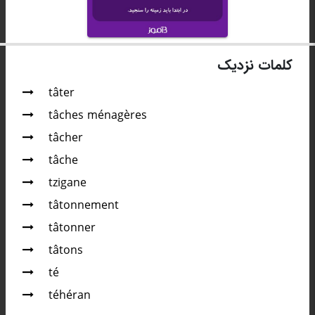
کلمات نزدیک
tâter
tâches ménagères
tâcher
tâche
tzigane
tâtonnement
tâtonner
tâtons
té
téhéran