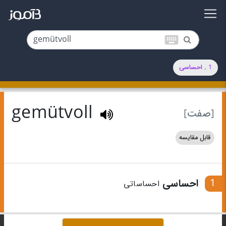
keyboard
1 . احساسی
gemütvoll
[صفت]
قابل مقایسه
1
احساسی
احساساتی