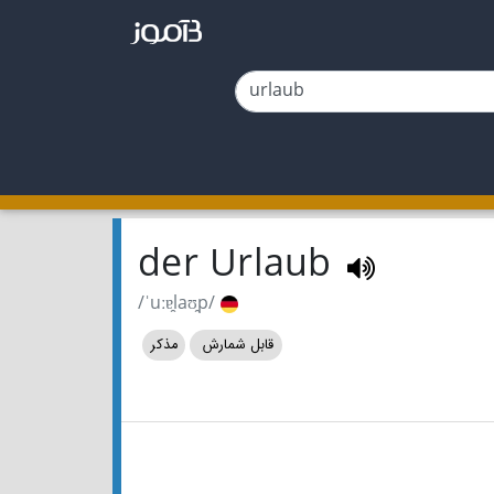
der Urlaub
/ˈuːɐ̯laʊ̯p/
قابل شمارش
مذکر