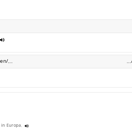
n/...
..
 in Europa.