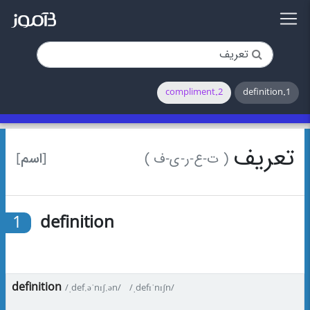
2.compliment
1.definition
تعریف
[اسم]
( ت-ع-ر-ی-ف )
1
definition
definition
/ˌdef.əˈnɪʃ.ən/
/ˌdefɪˈnɪʃn/