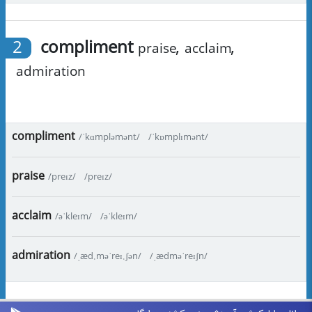
2
compliment
,
,
praise
acclaim
admiration
compliment
/ˈkɑmpləmənt/
/ˈkɒmplɪmənt/
praise
/preɪz/
/preɪz/
acclaim
/əˈkleɪm/
/əˈkleɪm/
admiration
/ˌæd.məˈreɪ.ʃən/
/ˌædməˈreɪʃn/