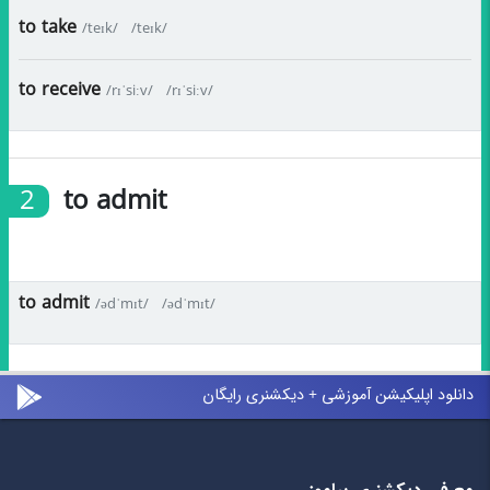
to take
/teɪk/
/teɪk/
to receive
/rɪˈsiːv/
/rɪˈsiːv/
2
to admit
to admit
/ədˈmɪt/
/ədˈmɪt/
دانلود اپلیکیشن آموزشی + دیکشنری رایگان