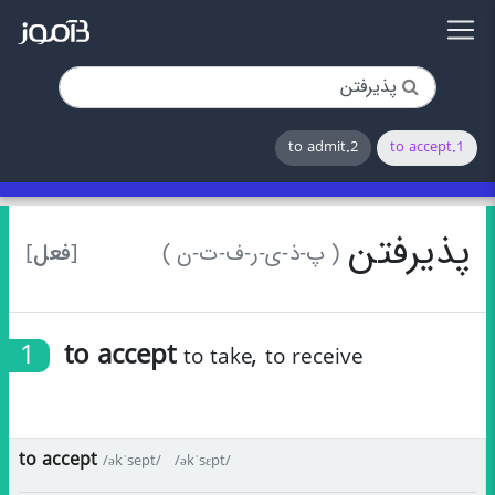
2.to admit
1.to accept
پذیرفتن
[فعل]
( پ-ذ-ی-ر-ف-ت-ن )
1
to accept
,
to take
to receive
to accept
/əkˈsept/
/əkˈsɛpt/