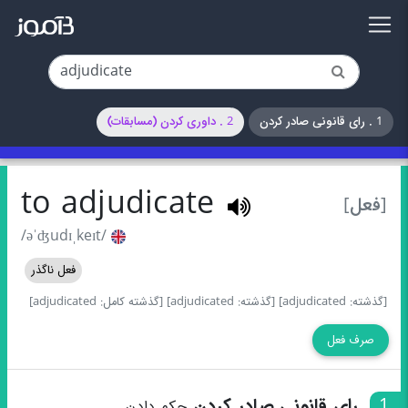
1 . رای قانونی صادر کردن
2 . داوری کردن (مسابقات)
to adjudicate
[فعل]
/əˈʤudɪˌkeɪt/
فعل ناگذر
[گذشته: adjudicated]
[گذشته: adjudicated]
[گذشته کامل: adjudicated]
صرف فعل
1
رای قانونی صادر کردن
حکم دادن