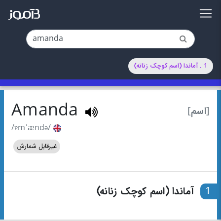
1 . آماندا (اسم کوچک زنانه)
Amanda
[اسم]
/ɐmˈændə/
غیرقابل شمارش
1
آماندا (اسم کوچک زنانه)