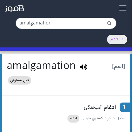
1 . ادغام
amalgamation
[اسم]
قابل شمارش
1
ادغام
آمیختگی
معادل ها در دیکشنری فارسی:
ادغام