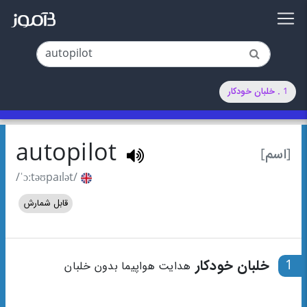
1 . خلبان خودکار
autopilot
[اسم]
/ˈɔːtəʊpaɪlət/
قابل شمارش
1
خلبان خودکار
هدایت هواپیما بدون خلبان