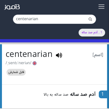
1 . آدم صد ساله
centenarian
[اسم]
/ˌsentɪˈneriən/
قابل شمارش
1
آدم صد ساله
صد ساله به بالا