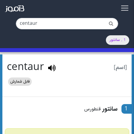
1 . سانتور
centaur
[اسم]
قابل شمارش
1
سانتور
قنطورس