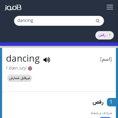
1 . رقص
dancing
[اسم]
/ˈdæn.sɪŋ/
غیرقابل شمارش
1
رقص
مترادف و متضاد