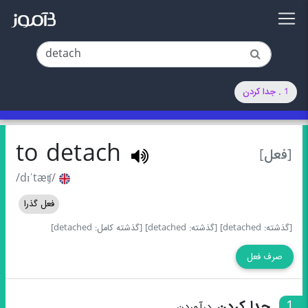
1 . جدا کردن
to detach
[فعل]
/dɪˈtæʧ/
فعل گذرا
[گذشته: detached]
[گذشته: detached]
[گذشته کامل: detached]
صرف فعل
1
جدا کردن
درآوردن