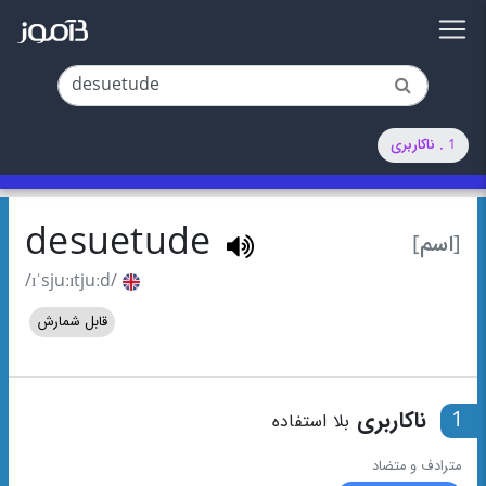
1 . ناکاربری
desuetude
[اسم]
/ɪˈsjuːɪtjuːd/
قابل شمارش
1
ناکاربری
بلا استفاده
مترادف و متضاد