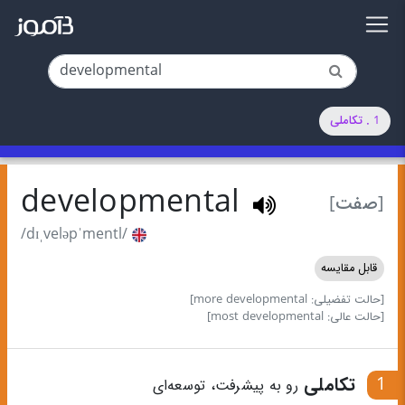
1 . تکاملی
developmental
[صفت]
/dɪˌveləpˈmentl/
قابل مقایسه
[حالت تفضیلی: more developmental]
[حالت عالی: most developmental]
1
تکاملی
رو به پیشرفت، توسعه‌ای