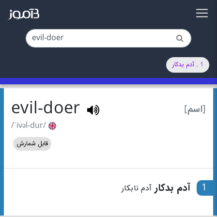
1 . آدم بدکار
evil-doer
[اسم]
/ˈivəl-dur/
قابل شمارش
1
آدم بدکار
آدم نابکار