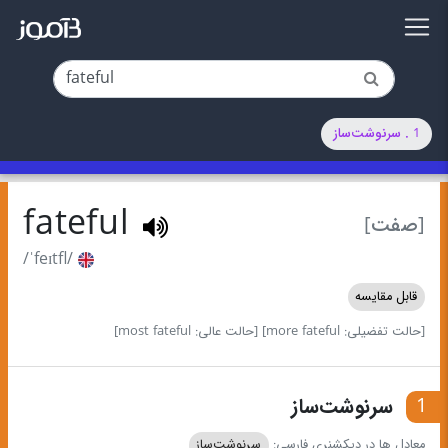
1 . سرنوشت‌ساز
fateful
[صفت]
/ˈfeɪtfl/
قابل مقایسه
[حالت تفضیلی: more fateful]
[حالت عالی: most fateful]
1
سرنوشت‌ساز
معادل ها در دیکشنری فارسی:
سرنوشت‌ساز