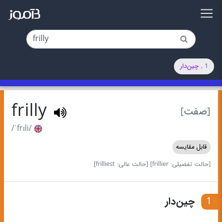
1 . چین‌دار
frilly
[صفت]
/ˈfrɪli/
قابل مقایسه
[حالت تفضیلی: frillier]
[حالت عالی: frilliest]
1
چین‌دار