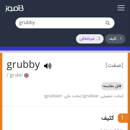
1 . کثیف
2 . غیراخلاقی
grubby
[صفت]
/ˈgrʌbi/
قابل مقایسه
[حالت تفضیلی: grubbier]
[حالت عالی: grubbiest]
1
کثیف