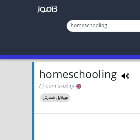
homeschooling
/ˌhoʊmˈskuːlɪŋ/
غیرقابل شمارش