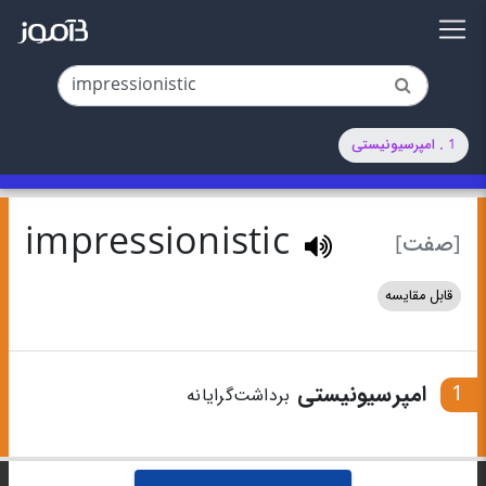
1 . امپرسیونیستی
impressionistic
[صفت]
قابل مقایسه
1
امپرسیونیستی
برداشت‌گرایانه