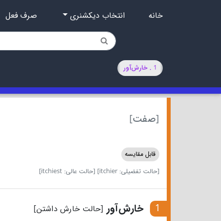
خانه
انتخاب دیکشنری
صرف فعل
1 . خارش‌آور
[صفت]
قابل مقایسه
[حالت تفضیلی: itchier]
[حالت عالی: itchiest]
1
خارش‌آور
[حالت خارش داشتن]