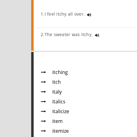
1.I feel itchy all over.
2.The sweater was itchy.
itching
itch
italy
italics
italicize
item
itemize