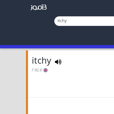
itchy
/ˈɪtʃ.i/