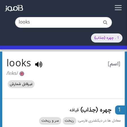
1 . چهره (جذاب)
looks
[اسم]
/lʊks/
غیرقابل شمارش
1
چهره (جذاب)
قیافه
معادل ها در دیکشنری فارسی:
ریخت
سر و ریخت