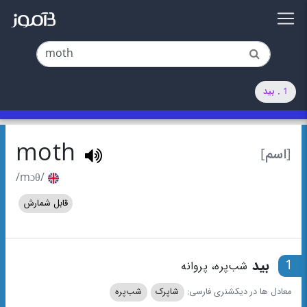
1 . بید
moth
[اسم]
/mɔθ/
قابل شمارش
1
بید
شب‌پره، پروانه
معادل ها در دیکشنری فارسی:
شاپرک
شب‌پره