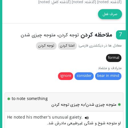
[گذشته: noted]
[گذشته: noted]
[گذشته کامل: noted]
صرف فعل
7
ملاحظه کردن
توجه کردن، متوجه چیزی شدن
معادل ها در دیکشنری فارسی:
اعتنا کردن
توجه کردن
formal
مترادف و متضاد
ignore
consider
bear in mind
to note something
متوجه چیزی شدن/به چیزی توجه کردن
He noted his mother's unusual gaiety.
او متوجه شوخ و شنگی غیرطبیعی مادرش شد.