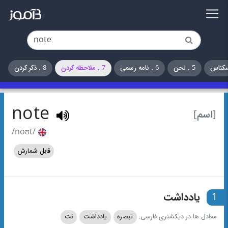
5 . لحن
6 . نامه رسمی
7 . ملاحظه کردن
8 . ذکر کردن
note
[اسم]
/noʊt/
قابل شمارش
1
یادداشت
معادل ها در دیکشنری فارسی:
تبصره
یادداشت
نت