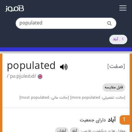
1 . آباد
populated
[صفت]
/ˈpɑːpjuleɪtɪd/
قابل مقایسه
[حالت تفضیلی: more populated]
[حالت عالی: most populated]
1
آباد
دارای جمعیت
معادل ها در دیکشنری فارسی:
آباد
آبادان