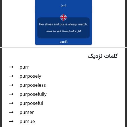
کلمات نزدیک
purr
purposely
purposeless
purposefully
purposeful
purser
pursue