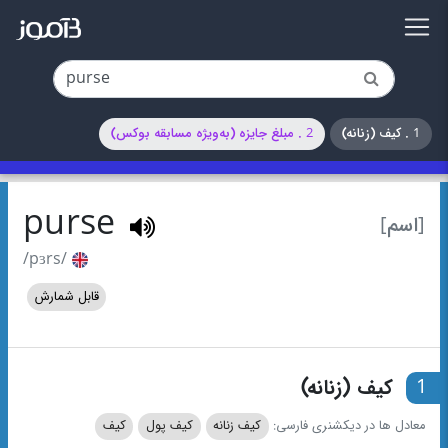
1 . کیف (زنانه)
2 . مبلغ جایزه (به‌ویژه مسابقه بوکس)
purse
[اسم]
/pɜrs/
قابل شمارش
1
کیف (زنانه)
معادل ها در دیکشنری فارسی:
کیف زنانه
کیف پول
کیف