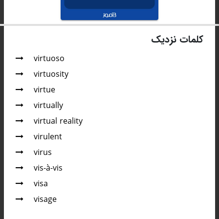
کلمات نزدیک
virtuoso
virtuosity
virtue
virtually
virtual reality
virulent
virus
vis-à-vis
visa
visage