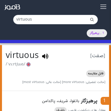
1 . پرهیزگار
virtuous
[صفت]
/ˈvɜːrtʃuəs/
قابل مقایسه
[حالت تفضیلی: more virtuous]
[حالت عالی: most virtuous]
1
پرهیزگار
باتقوا، شریف، پاکدامن
معادل ها در دیکشنری فارسی:
باشرف