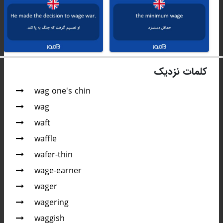
کلمات نزدیک
wag one's chin
wag
waft
waffle
wafer-thin
wage-earner
wager
wagering
waggish