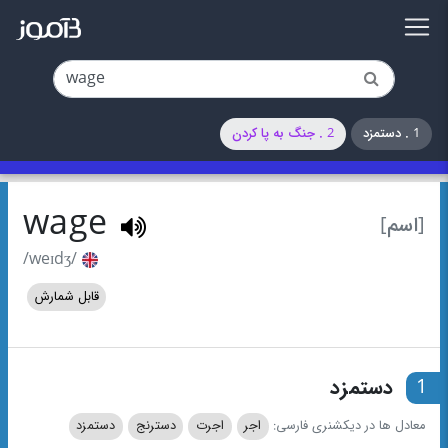
1 . دستمزد
2 . جنگ به پا کردن
wage
[اسم]
/weɪdʒ/
قابل شمارش
1
دستمزد
معادل ها در دیکشنری فارسی:
اجر
اجرت
دسترنج
دستمزد