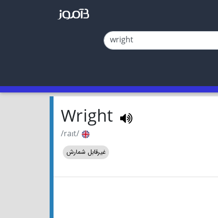
Wright
/raɪt/
غیرقابل شمارش