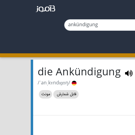
die Ankündigung
/ˈanˌkʏndɪɡʊŋ/
قابل شمارش
مونث