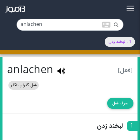
keyboard
1 . لبخند زدن
anlachen
[فعل]
فعل گذرا و ناگذر
صرف فعل
1
لبخند زدن