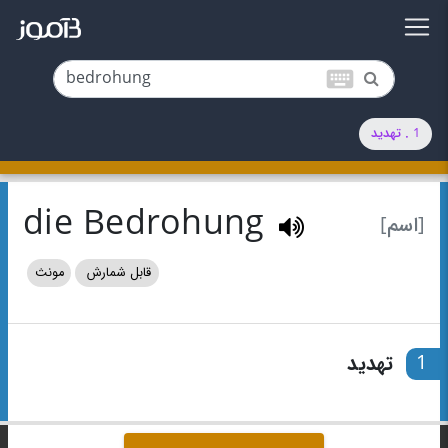
keyboard
1 . تهدید
die Bedrohung
[اسم]
قابل شمارش
مونث
1
تهدید