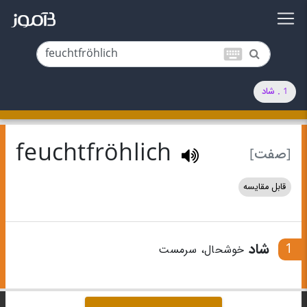
keyboard
1 . شاد
feuchtfröhlich
[صفت]
قابل مقایسه
1
شاد
خوشحال، سرمست