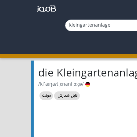
die Kleingartenanl
/klˈaɪŋaɾtˌɛnanlˌɑːɡə/
قابل شمارش
مونث