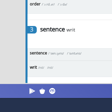
order
/ˈɔːrd.ər/
/ˈɔːdə/
3
sentence
writ
sentence
/ˈsen.t̬əns/
/ˈsɛntəns/
writ
/rɪt/
/rɪt/