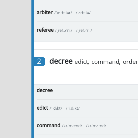
arbiter
/ˈɑːrbɪtər/
/ˈɑːbɪtə/
referee
/ˌref.əˈriː/
/ˌrefəˈriː/
2
decree
,
,
edict
command
orde
decree
edict
/ˈidɪkt/
/ˈiːdɪkt/
command
/kəˈmænd/
/kəˈmɑːnd/