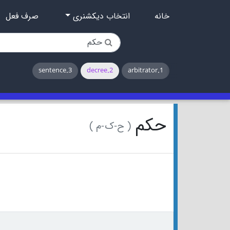
خانه
انتخاب دیکشنری
صرف فعل
3.sentence
2.decree
1.arbitrator
حکم
( ح-ک-م )