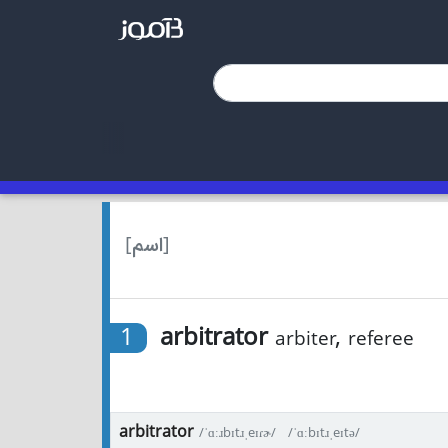
[اسم]
1
arbitrator
,
arbiter
referee
arbitrator
/ˈɑːɹbɪtɹˌeɪɾɚ/
/ˈɑːbɪtɹˌeɪtə/