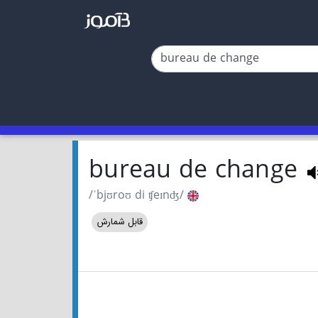
bureau de change
/ˈbjʊroʊ di ʧeɪnʤ/
قابل شمارش