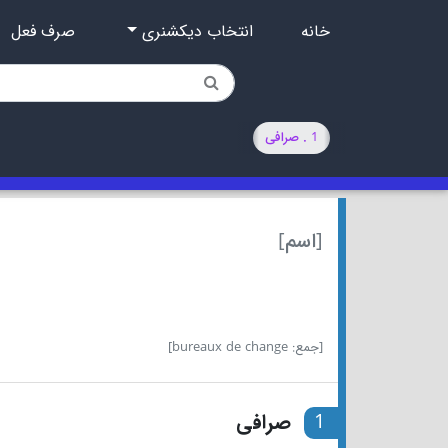
خانه
انتخاب دیکشنری
صرف فعل
1 . صرافی
[اسم]
[جمع: bureaux de change]
1
صرافی