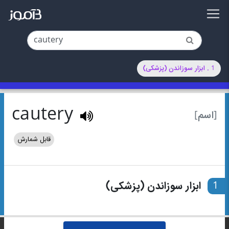
1 . ابزار سوزاندن (پزشکی)
cautery
[اسم]
قابل شمارش
1
ابزار سوزاندن (پزشکی)