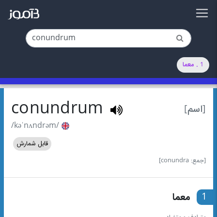
1 . معما
conundrum
[اسم]
/kəˈnʌndrəm/
قابل شمارش
[جمع: conundra]
1
معما