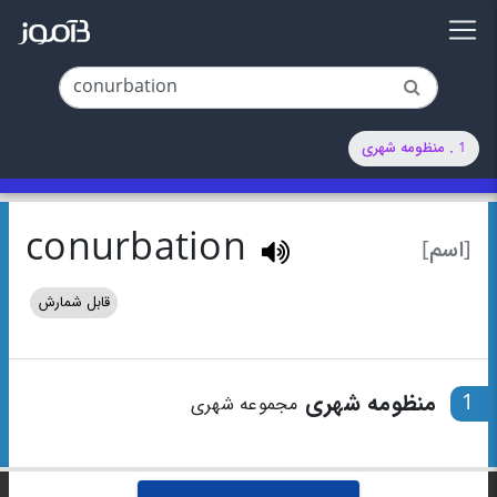
1 . منظومه شهری
conurbation
[اسم]
قابل شمارش
1
منظومه شهری
مجموعه شهری