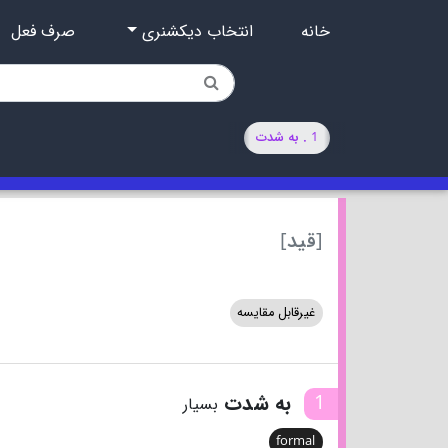
خانه
انتخاب دیکشنری
صرف فعل
1 . به شدت
[قید]
غیرقابل مقایسه
1
به شدت
بسیار
formal