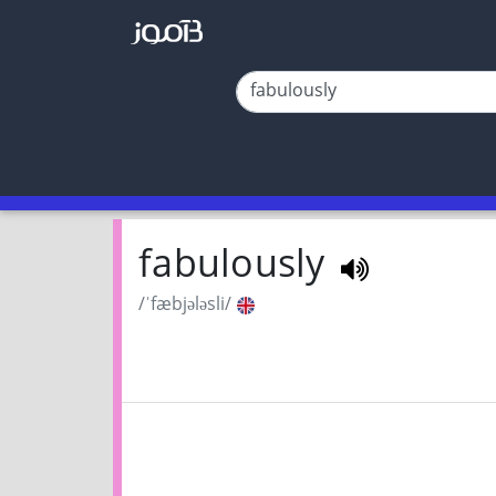
fabulously
/ˈfæbjələsli/