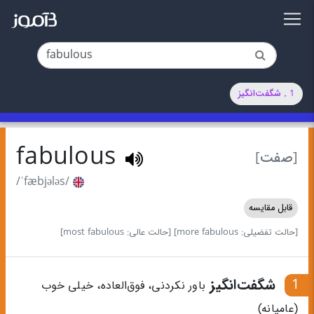
1 . شگفت‌انگیز
fabulous
[صفت]
/ˈfæbjələs/
قابل مقایسه
[حالت تفضیلی: more fabulous]
[حالت عالی: most fabulous]
1
شگفت‌انگیز
باور نکردنی، فوق‌العاده، خیلی خوب
(عامیانه)