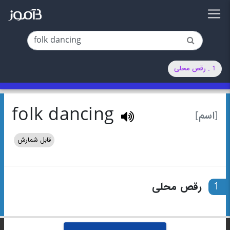
1 . رقص محلی
folk dancing
[اسم]
قابل شمارش
1
رقص محلی