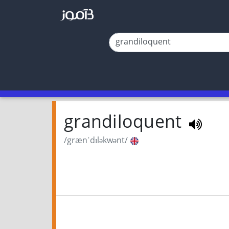
grandiloquent
/grænˈdɪləkwənt/