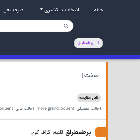
خانه
انتخاب دیکشنری
صرف فعل
1 . پرطمطراق
[صفت]
قابل مقایسه
[حالت تفضیلی: more grandiloquent]
[حالت عالی: most grandiloquent]
1
پرطمطراق
قلنبه، گزاف گوی