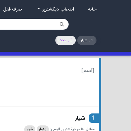
خانه
انتخاب دیکشنری
صرف فعل
1 . شیار
2 . عادت
[اسم]
1
شیار
معادل ها در دیکشنری فارسی:
زهوار
شیار