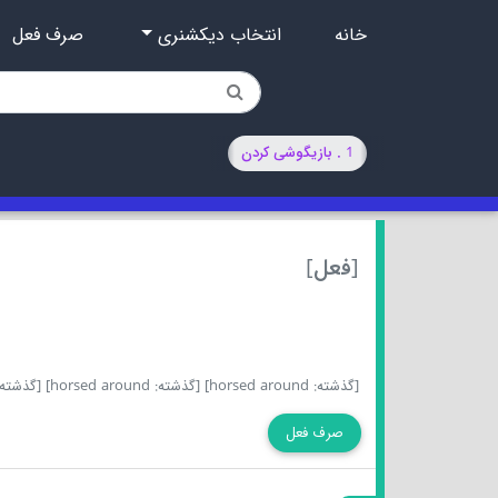
خانه
انتخاب دیکشنری
صرف فعل
1 . بازیگوشی کردن
[فعل]
[گذشته: horsed around]
[گذشته: horsed around]
[گذشته کامل: d
صرف فعل