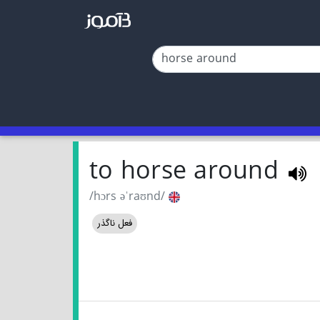
to horse around
/hɔrs əˈraʊnd/
فعل ناگذر