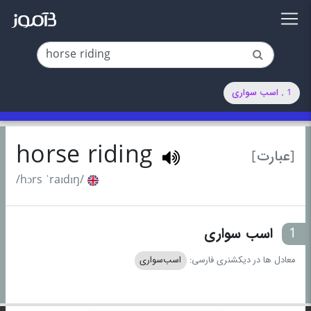
1 . اسب سواری
horse riding
[عبارت]
/hɔrs ˈraɪdɪŋ/
1
اسب سواری
معادل ها در دیکشنری فارسی:
اسب‌سواری