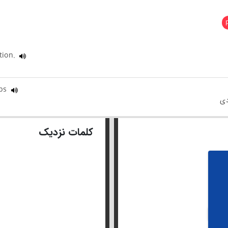
ition.
ups
کلمات نزدیک