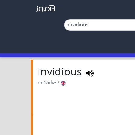
invidious
/ɪnˈvɪdiəs/