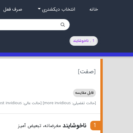
خانه
انتخاب دیکشنری
صرف فعل
1 . ناخوشایند
[صفت]
قابل مقایسه
[حالت تفضیلی: more invidious]
[حالت عالی: most invidious]
1
ناخوشایند
مغرضانه، تبعیض آمیز