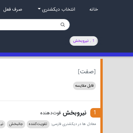
خانه
انتخاب دیکشنری
صرف فعل
1 . نیروبخش
[صفت]
قابل مقایسه
1
نیروبخش
قوت‌دهنده
معادل ها در دیکشنری فارسی:
تقویت‌کننده
جانبخش
نی