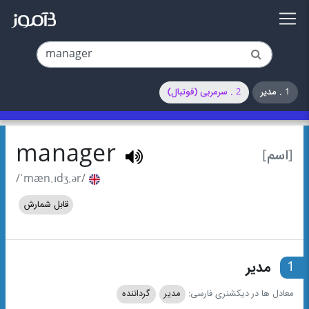
1 . مدیر
2 . سرمربی (فوتبال)
manager
[اسم]
/ˈmæn.ɪdʒ.ər/
قابل شمارش
1
مدیر
معادل ها در دیکشنری فارسی:
مدیر
گرداننده